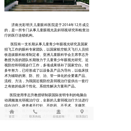
济南光彩明天儿童眼科医院是于2014年12月成立
的，是一所专门从事儿童眼视光及斜弱视研究和检查治
疗的医疗连锁机构。
医院有一支长期从事儿童青少年眼视光研究及国家
招飞工作的眼科专家团队，以国家航空航天飞行人员招
收选拔眼科标准制定者、亚洲儿童眼科学会主席李志升
教授为首的团队长期致力于儿童青少年眼视光研究、近
视防控和弱视诊疗工作，多项成果填补了国家空白。经
多年努力，已经形成了以设备及产品为导向，以临床技
术为辅助的测、防、控、治、管一体化的全要素产品、
流程、方法，为我国近视防控及弱视治疗提供出一套行
之有效的临床个性化、系统性解决方案和产品。
医院使用李志升教授研制获国际发明专利的电脑自
动调频激光弱视治疗仪，全新的儿童弱视治疗方法进行
综合治疗。使患者不打针、不吃药、不手术、无痛苦、
无副作用，视力可在短时间内得到恢复，弱视治疗有效
낀
끅
끤
끇
率99.9%，治愈率96%，达到世界领先水平。目前已治
首页
联系热线
在线咨询
联系我们
愈国内外弱视患者15万余人。
医院是国家民政部“明天计划”、中国儿童少年基金