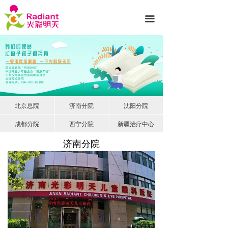
首页
끀
医院简介
诊疗项目
专家团队
新闻动态
北京总院
济南分院
沈阳分院
成都分院
西宁分院
新疆治疗中心
就医服务
济南分院
光彩公益
护眼知识
联系我们
先进设备