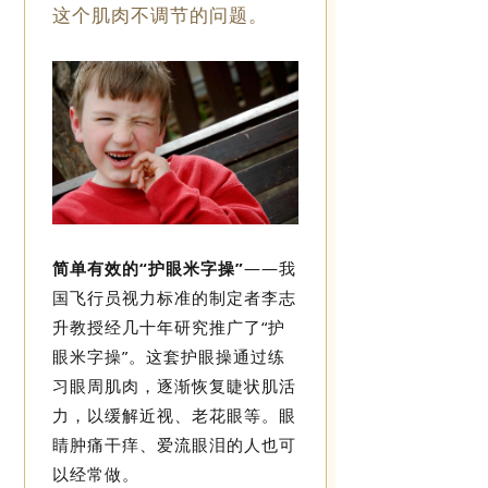
这个肌肉不调节的问题。
简单有效的“护眼米字操”
——
我
国飞行员视力标准的制定者李志
升教授经几十年研究推广了“护
眼米字操”。
这
套护眼操通过练
习眼周肌肉，逐渐恢复睫状肌活
力，以缓解近视、老花眼等。眼
睛肿痛干痒、爱流眼泪的人也可
以经常做。