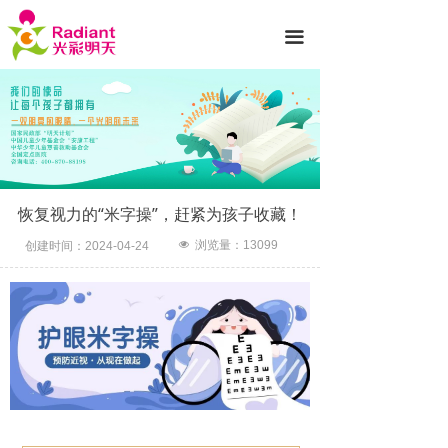
首页
끀
医院简介
诊疗项目
专家团队
新闻动态
恢复视力的“米字操”，赶紧为孩子收藏！
就医服务
넶
浏览量：
13099
创建时间：
2024-04-24
光彩公益
护眼知识
联系我们
先进设备