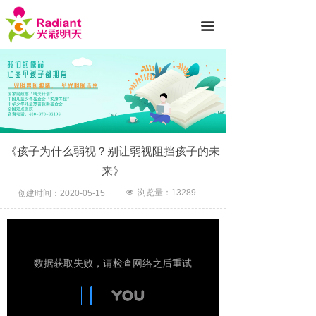
首页
끀
医院简介
诊疗项目
专家团队
新闻动态
《孩子为什么弱视？别让弱视阻挡孩子的未
来》
就医服务
넶
浏览量：
13289
创建时间：
2020-05-15
光彩公益
护眼知识
联系我们
先进设备