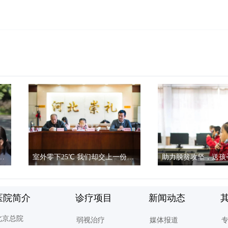
家知识产权局、中华儿慈会、光彩明天儿童眼科医院携手走进桑植
室外零下25℃ 我们却交上一份炽热的答卷！——“《读者》光明行动”暨崇礼区精准救助贫困弱视儿童活动完美收官
科医
在脱贫攻坚战收官之际，光彩明天眼科
虽然凛冬将近，由中华
共同
医院医疗队坚守崇礼区近60天，室外零
助基金会、读者杂志社
下25度，他们却交上了一张炽热的成绩
儿童眼科医院共同发起的
医院简介
诊疗项目
新闻动态
单！
心—《读者》光明行动”
北京总院
弱视治疗
媒体报道
弱视儿童活动在崇礼区