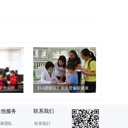
助力脱贫攻坚，送孩子光彩明天——光彩明天儿童眼科医院、中华儿慈会、国家知识产权局携手走进崇礼
【6.6爱眼日】关注普遍眼健康，光彩明天在行动
少年儿童慈善救
北京光彩明天儿童眼科医院医疗队携手
和北京光彩明天
萌溪俱乐部，在奥林匹克森林公园开展
“瞳爱救助中
全国“爱眼日”义诊活动。
其他服务
联系我们
精准救助贫困
专家团队
联系我们
暖心进行，旨在