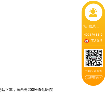
끤
ꂅ
联系我们
400-870-8819
官方微博
扫码立即咨询
立即咨询 >
公交站下车，向西走200米直达医院