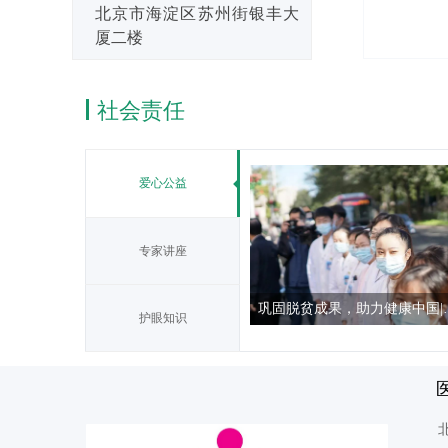
北京市海淀区苏州街银丰大
厦二楼
社会责任
爱心公益
专家讲座
巩固脱贫成果，助力健康中国|国
护眼知识
10月19日，由北京光彩明天儿童眼
院、中华儿慈会、国家知识产权局
主办的 “2021·桑植光明行动” 正式启
动。