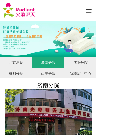
首页
끀
医院简介
诊疗项目
专家团队
新闻动态
北京总院
济南分院
沈阳分院
成都分院
西宁分院
新疆治疗中心
就医服务
济南分院
光彩公益
护眼知识
联系我们
先进设备