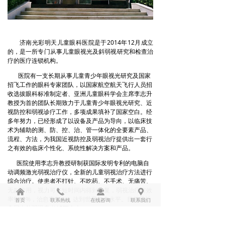
济南光彩明天儿童眼科医院是于2014年12月成立
的，是一所专门从事儿童眼视光及斜弱视研究和检查治
疗的医疗连锁机构。
医院有一支长期从事儿童青少年眼视光研究及国家
招飞工作的眼科专家团队，以国家航空航天飞行人员招
收选拔眼科标准制定者、亚洲儿童眼科学会主席李志升
教授为首的团队长期致力于儿童青少年眼视光研究、近
视防控和弱视诊疗工作，多项成果填补了国家空白。经
多年努力，已经形成了以设备及产品为导向，以临床技
术为辅助的测、防、控、治、管一体化的全要素产品、
流程、方法，为我国近视防控及弱视治疗提供出一套行
之有效的临床个性化、系统性解决方案和产品。
医院使用李志升教授研制获国际发明专利的电脑自
动调频激光弱视治疗仪，全新的儿童弱视治疗方法进行
综合治疗。使患者不打针、不吃药、不手术、无痛苦、
无副作用，视力可在短时间内得到恢复，弱视治疗有效
낀
끅
끤
끇
率99.9%，治愈率96%，达到世界领先水平。目前已治
首页
联系热线
在线咨询
联系我们
愈国内外弱视患者15万余人。
医院是国家民政部“明天计划”、中国儿童少年基金